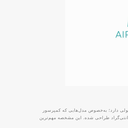
ولی دارد؛ به‌خصوص مدل‌هایی که کمپرسور
Tw دارند. تکنولوژی T3 معادل «مخصوص مناطق گرمسیر» است؛ یعنی دستگاه برای دمای 52 درجه سانتی‌گراد طراحی شده. این مشخصه مهم‌ترین