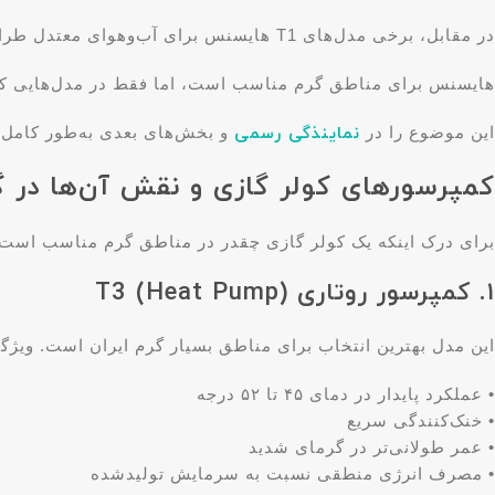
در مقابل، برخی مدل‌های T1 هایسنس برای آب‌وهوای معتدل طراحی شده‌اند و در گرمای بالا راندمان کمتری دارند. بنابراین پاسخ ساده این است:
هایسنس برای مناطق گرم مناسب است، اما فقط در مدل‌هایی که کمپرسو
این موضوع را در
نماینذگی رسمی
و بخش‌های بعدی به‌طور کامل ب
کمپرسورهای کولر گازی و نقش آن‌ها در 
برای درک اینکه یک کولر گازی چقدر در مناطق گرم مناسب است، ب
۱. کمپرسور روتاری T3 (Heat Pump)
این مدل بهترین انتخاب برای مناطق بسیار گرم ایران است. ویژگی
• عملکرد پایدار در دمای ۴۵ تا ۵۲ درجه
• خنک‌کنندگی سریع
• عمر طولانی‌تر در گرمای شدید
• مصرف انرژی منطقی نسبت به سرمایش تولیدشده