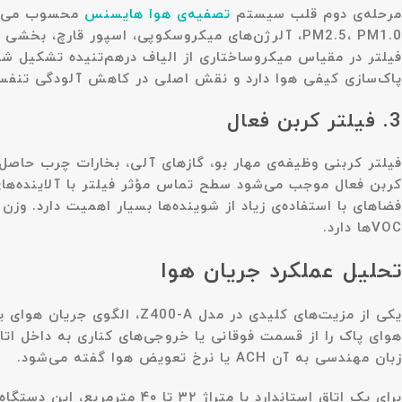
مرحله‌ی دوم قلب سیستم
تصفیه‌ی هوا هایسنس
PM2.5، PM1.0، آلرژن‌های میکروسکوپی، اسپور قارچ، بخشی از میکروارگانیسم‌های شناور، ذرات صنایع خانگی و آلاینده‌های بسیار سبک ناشی از احتراق را دارد.
فیلتر در مقیاس میکروساختاری از الیاف درهم‌تنیده تشکیل شده
پاک‌سازی کیفی هوا دارد و نقش اصلی در کاهش آلودگی تنفسی 
3. فیلتر کربن فعال
فیلتر کربنی وظیفه‌ی مهار بو، گازهای آلی، بخارات چرب حاصل ا
کربن فعال موجب می‌شود سطح تماس مؤثر فیلتر با آلاینده‌های گ
فضاهای با استفاده‌ی زیاد از شوینده‌ها بسیار اهمیت دارد. و
VOCها دارد.
تحلیل عملکرد جریان هوا
یکی از مزیت‌های کلیدی در م
هوای پاک را از قسمت فوقانی یا خروجی‌های کناری به داخل اتا
زبان مهندسی به آن ACH یا نرخ تعویض هوا گفته می‌شود.
برای یک اتاق استاندارد با م