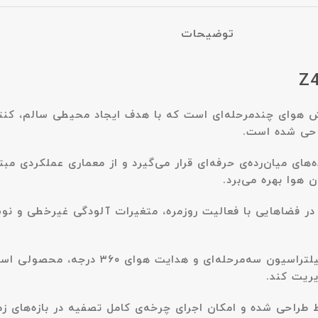
توضیحات
من مدل Z400-A یک سیستم پالایش هوای چندمرحله‌ای است که با هدف ایجاد محیطی
احی شده است.
 Z400-A در رده‌ی تصفیه‌کننده‌های میان‌رده‌ی حرفه‌ای قرار می‌گیرد و از معماری ع
 هوا بهره می‌برد.
ر فضاهایی با فعالیت روزمره، متغیرات آلودگی غیرخطی و نوسان‌
مدل Z400-A با تأکید بر ترکیب یک موتور آرام و کم‌م
یریت کند.
دل Z400-A برای فضاهای متوسط طراحی شده و امکان اجرای چرخه‌ی کامل تصفیه در ب