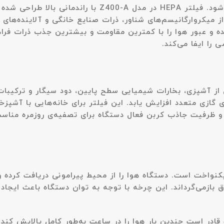
محسوب می‌شود. فیلتر HEPA در مدل Z400-A با ر
 و عبور هوا را با کمترین مقاومت و بیشترین جذب ذرات فراهم 
را ایفا می‌کند.
ز آشپزی، بخارات شیمیایی سطح پایین، دود سیگار و ترکیبات فر
ازی متعدد افزایش یابد. این فیلتر برای خانه‌هایی با آشپزخان
زن و ظرفیت جاذب کربن فعال دستگاه برای تصفیه‌ی روزمره مناس
دل Z400-A، الگوی جریان هوای یکنواخت است. دستگاه هوا را از محیط پیرامونی دری
ق بازمی‌گرداند. این چرخه با توجه به توان دستگاه باعث ایج
تراژ ۳۲ تا ۴۰ مترمربع، این دستگاه قادر است چندین بار هوا را در ساعت به‌طور ک