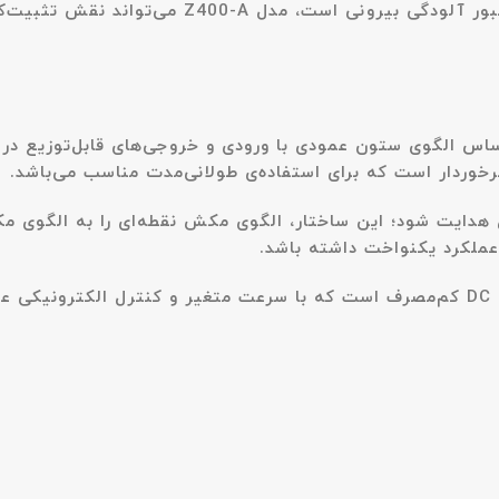
هوا تحت تأثیر پخت‌وپز، تردد زیاد، حضور حیوانات خانگی یا ع
دنه در تصفیه هوا هایسنس بویمن مدل Z400-A بر اساس الگوی ستون عمودی با ورودی و خروجی
رخوردار است که برای استفاده‌ی طولانی‌مدت مناسب می‌باشد.
 داخل هدایت شود؛ این ساختار، الگوی مکش نقطه‌ای را به الگو
موتور داخلی تصفیه هوا هایسنس بویمن مدل Z400-A از نوع DC کم‌مصرف است که با سرعت متغیر