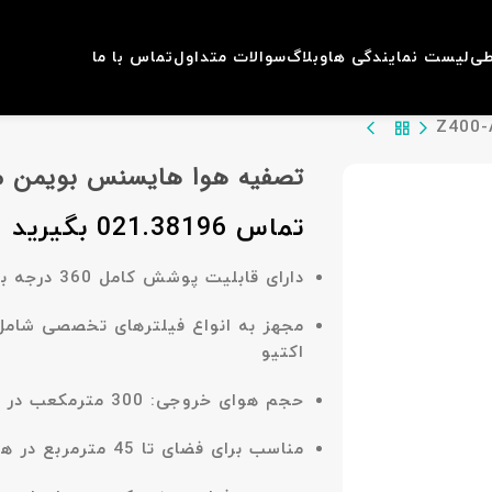
طی
لیست نمایندگی ها
وبلاگ
سوالات متداول
تماس با ما
بازگشت به محصولات
تصفیه هوا هایسنس بویمن مدل -A
تماس 021.38196 بگیرید
دارای قابلیت
پوشش کامل 360 درجه
بر
مجهز به
انواع فیلترهای تخصصی
شامل:
اکتیو
حجم هوای خروجی:
300 مترمکعب در ساعت
مناسب برای فضای تا 45 مترمربع
در هر