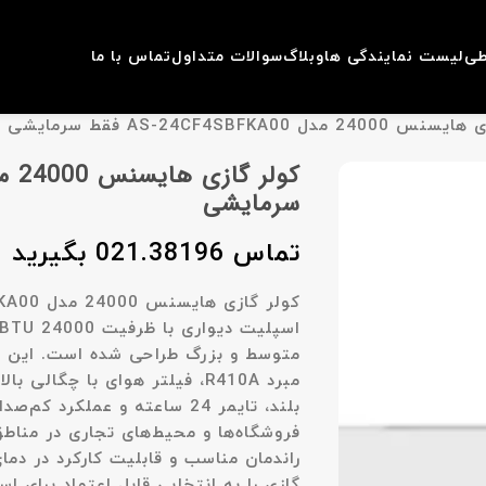
طی
لیست نمایندگی ها
وبلاگ
سوالات متداول
تماس با ما
 مدل AS-24CF4SBFKA00 فقط سرمایشی
سرمایشی
تماس 021.38196 بگیرید
کولر گازی
هایسنس 24000 مدل AS-24CF4SBFKA00 فقط سرمایشی
اسپلیت دیواری با ظرفیت
24000 BTU
متوسط و بزرگ طراحی شده است. این مدل
مبرد
R410A
، فیلتر هوای با چگالی بال
بلند، تایمر 24 ساعته و عملکرد
فروشگاه‌ها و محیط‌های تجاری در مناطق
گازی را به انتخابی قابل اعتماد برای ا